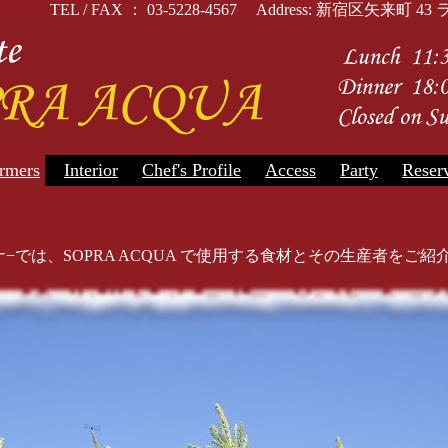
TEL / FAX ： 03-5228-4567 Address: 新宿区矢
rmers
Interior
Chef's Profile
Access
Party
Reser
ナ−では、SOPRA ACQUA で使用する食材とその生産者をご紹