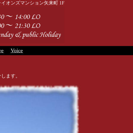
来町 43 ライオンズマンション矢来町 1F
ve
Voice
介します。