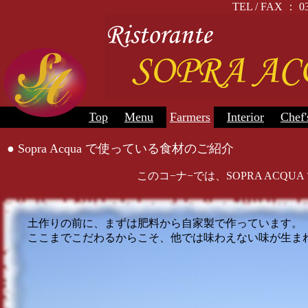
TEL / FAX 
Top
Menu
Farmers
Interior
Chef'
● Sopra Acqua で使っている食材のご紹介
このコ−ナ−では、SOPRA AC
土作りの前に、まずは肥料から自家製で作っています。
ここまでこだわるからこそ、他では味わえない味が生ま