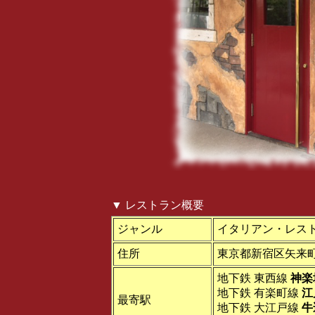
▼ レストラン概要
ジャンル
イタリアン・レス
住所
東京都新宿区矢来町 
地下鉄 東西線
神楽
地下鉄 有楽町線
江
最寄駅
地下鉄 大江戸線
牛