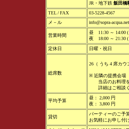
JR・地下鉄
飯田橋
TEL / FAX
03-5228-4567
メ－ル
info@sopra-acqua.net
昼 11:30 ～ 14:00 ( 
営業時間
夜 18:00 ～ 21:30 ( 
定休日
日曜・祝日
26（ うち 4 席カ
総席数
※ 近隣の提携会場（ 
当店のお料理を
詳細はご相談く
昼： 2,000 円
平均予算
夜： 3,800 円
パーティーのご予
貸切
お気軽にお申し付