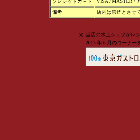
クレジットカ－ド
VISA / MASTE
備考
店内は禁煙とさせ
当店の水上シェフがレ
※
2013 年 6 月のコー