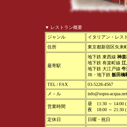
▼ レストラン概要
ジャンル
イタリアン・レス
住所
東京都新宿区矢来町 
地下鉄 東西線
神楽
地下鉄 有楽町線
江
最寄駅
地下鉄 大江戸線
牛
JR・地下鉄
飯田橋
TEL / FAX
03-5228-4567
メ－ル
info@sopra-acqua.net
昼 11:30 ～ 14:00 ( 
営業時間
夜 18:00 ～ 21:30 ( 
定休日
日曜・祝日