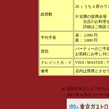
26（ うち 4 席カ
総席数
※ 近隣の提携会場（ 
当店のお料理を
詳細はご相談く
昼： 2,000 円
平均予算
夜： 3,800 円
パーティーのご予
貸切
お気軽にお申し付
クレジットカ－ド
VISA / MASTE
備考
店内は禁煙とさせ
当店の水上シェフがレ
※
2013 年 6 月のコー